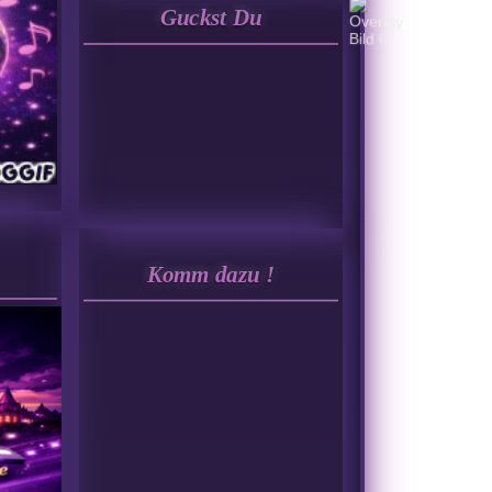
Guckst Du
Komm dazu !