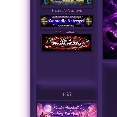
Webradio-Netzwerk
RadioTrallaCity
Uiii