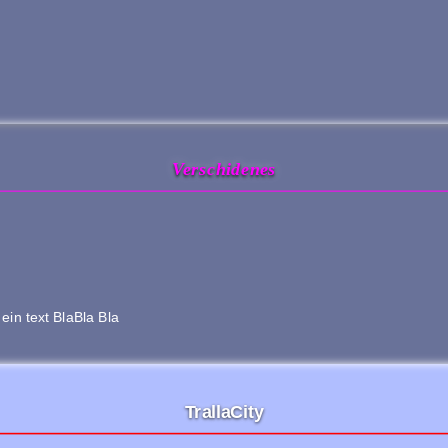
Verschidenes
 ein text BlaBla Bla
TrallaCity