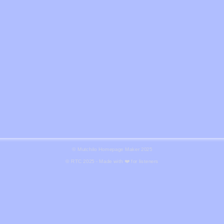
©
Mutchilo Homepage Maker 2025
© RTC 2025 - Made with ❤️ for listeners